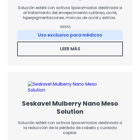
Solución estéril con activos liposomados destinada a
al tratamiento del envejecimiento cutáneo, acné,
hiperpigmentaciones, marcas de acné y estrías.
Valorado
Uso exclusivo para médicos
con
4.00
de 5
LEER MÁS
Seskavel Mulberry Nano Meso
Solution
Solución estéril con activos liposomados destinada a
la reducción de la pérdida de cabello y cuidado
capilar.