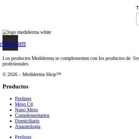
T
nstagram
Los productos Mediderma se complementan con los productos de Sesde
profesionales
© 2026 – Mediderma Shop™
Productos
Peelings
Meso Cit
Nano Meso
Complementarios
Domiciliario
Aparatología
Peelings