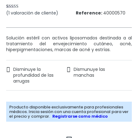
(
1
valoración de cliente)
Reference:
40000570
Valorado
1
con
4.00
de 5 en
base a
valoración
de un
Solución estéril con activos liposomados destinada a al
cliente
tratamiento del envejecimiento cutáneo, acné,
hiperpigmentaciones, marcas de acné y estrías.
Disminuye la
Dismunuye las
profundidad de las
manchas
arrugas
Producto disponible exclusivamente para profesionales
médicos. Inicia sesión con una cuenta profesional para ver
el precio y comprar.
Registrarse como médico