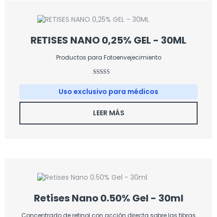
RETISES NANO 0,25% GEL - 30ML
Productos para Fotoenvejecimiento
Valorado
con
Uso exclusivo para médicos
3.67
de 5
LEER MÁS
Retises Nano 0.50% Gel - 30ml
Concentrado de retinol con acción directa sobre las fibras