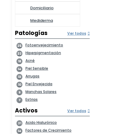
Domiciliario
Mediderma
Patologías
Ver todos
Fotoenvejecimiento
25
Hiperpigmentación
22
Acné
18
Piel Sensible
14
Arrugas
13
Piel Envejecida
10
Manchas Solares
9
Estrias
7
Activos
Ver todos
Acido Hialurónico
21
Factores de Crecimiento
14