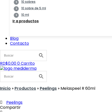
10 sobres
1
10 sobre de 5 ml
1
10 ml
1
Ir a productos
Blog
Contacto
RD$
0.00
0
Carrito
Inicio
»
Productos
»
Peelings
»
Melaspeel R 60ml
Peelings
Compartir