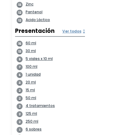
Zinc
13
Pantenol
12
Acido Láctico
12
Presentación
Ver todos
60 ml
15
30 ml
13
5 viales x 10 ml
9
100 ml
7
1 unidad
5
20 ml
3
15 ml
2
50 ml
2
4 tratamientos
2
125 ml
2
250 ml
2
6 sobres
1